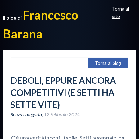
Torna al
Francesco
sito
il blog di
Barana
Torna al blog
DEBOLI, EPPURE ANCORA
COMPETITIVI (E SETTI HA
SETTE VITE)
Senza categoria
,
12 Febbraio 2024
C’è una verità inconfutabile: Setti, a gennaio, ha