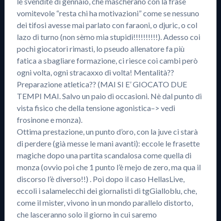
le svendite di gennaio, che mascherano con la frase
vomitevole “resta chi ha motivazioni” come se nessuno
dei tifosi avesse mai parlato con faraoni, o djuric, o col
lazo di turno (non sèmo mia stupidi!!!!!!!!!!). Adesso coi
pochi giocatori rimasti, lo pseudo allenatore fa più
fatica a sbagliare formazione, ci riesce coi cambi però
ogni volta, ogni stracaxxo di volta! Mentalità??
Preparazione atletica?? (MAI SI E’ GIOCATO DUE
TEMPI MAI. Salvo un paio di occasioni. Nè dal punto di
vista fisico che della tensione agonistica–> vedi
frosinone e monza).
Ottima prestazione, un punto d’oro, con la juve ci starà
di perdere (già messe le mani avanti): eccole le frasette
magiche dopo una partita scandalosa come quella di
monza (ovvio poi che 1 punto l’è mejo de zero, ma qua il
discorso l’è diverso!!) . Poi dopo il caso HellasLive,
eccoli i salamelecchi dei giornalisti di tgGialloblu, che,
come il mister, vivono in un mondo parallelo distorto,
che lasceranno solo il giorno in cui saremo