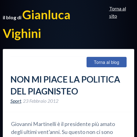
Torna al
Gianluca
sito
il blog di
Vighini
Torna al blog
NON MI PIACE LA POLITICA
DEL PIAGNISTEO
Sport
,
23 Febbraio 2012
Giovanni Martinelli è il presidente più amato
degli ultimi vent’anni. Su questo non ci sono