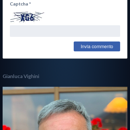
Captcha
*
Gianluca Vighini