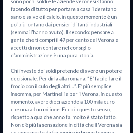
sono pochi soldi e le aziende veronesi stanno
facendo di tutto per portare a casa il deretano
sano e salvo e il calcio, in questo momento è un
po’ più lontano dai pensieri di tanti industriali
(semmai l’hanno avuto). Il secondo: pensare a
gente che ti compri il 49 per cento del Verona e
accetti di non contare nel consiglio
d’amministrazione è una pura utopia.
Chi investe dei soldi pretende di avere un potere
decisionale. Per dirla alla romana: “E’ facile fare il
frocio con il culo degli altri…”. E’ più semplice
insomma, per Martinelli e per il Verona, in questo
momento, avere dieci aziende a 100 mila euro
che una ad un milione. Ecco in questo senso,
rispetto a qualche anno fa, molto è stato fatto.
Non c’è più la sensazione in città che il Verona sia
un ramo morto da far morire in breve tempo a