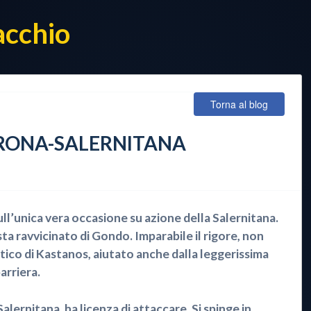
acchio
Torna al blog
ERONA-SALERNITANA
l’unica vera occasione su azione della Salernitana.
sta ravvicinato di Gondo. Imparabile il rigore, non
stico di Kastanos, aiutato anche dalla leggerissima
barriera.
lernitana, ha licenza di attaccare. Si spinge in