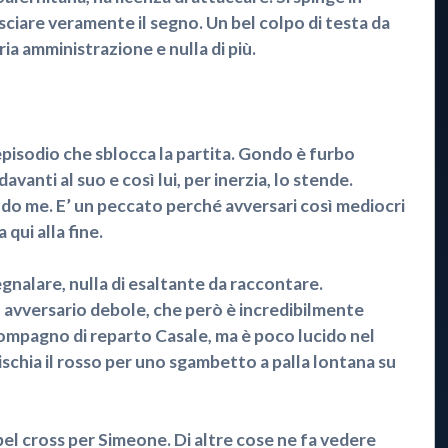
asciare veramente il segno. Un bel colpo di testa da
ria amministrazione e nulla di più.
pisodio che sblocca la partita. Gondo è furbo
vanti al suo e così lui, per inerzia, lo stende.
o me. E’ un peccato perché avversari così mediocri
qui alla fine.
nalare, nulla di esaltante da raccontare.
n avversario debole, che però è incredibilmente
compagno di reparto Casale, ma è poco lucido nel
ischia il rosso per uno sgambetto a palla lontana su
el cross per Simeone. Di altre cose ne fa vedere