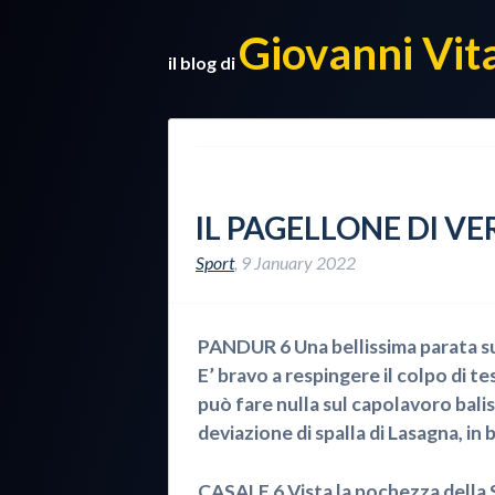
Giovanni Vit
il blog di
IL PAGELLONE DI V
Sport
,
9 January 2022
PANDUR 6 Una bellissima parata sul
E’ bravo a respingere il colpo di te
può fare nulla sul capolavoro bali
deviazione di spalla di Lasagna, in 
CASALE 6 Vista la pochezza della Sa