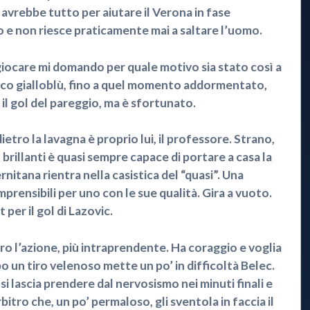
 avrebbe tutto per aiutare il Verona in fase
o e non riesce praticamente mai a saltare l’uomo.
 giocare mi domando per quale motivo sia stato così a
cco gialloblù, fino a quel momento addormentato,
il gol del pareggio, ma è sfortunato.
tro la lavagna è proprio lui, il professore. Strano,
rillanti è quasi sempre capace di portare a casa la
rnitana rientra nella casistica del “quasi”. Una
mprensibili per uno con le sue qualità. Gira a vuoto.
 per il gol di Lazovic.
tro l’azione, più intraprendente. Ha coraggio e voglia
po un tiro velenoso mette un po’ in difficoltà Belec.
si lascia prendere dal nervosismo nei minuti finali e
rbitro che, un po’ permaloso, gli sventola in faccia il