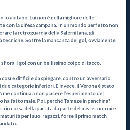
lo aiutano. Lui non è nella migliore delle
late con la difesa campana. In un mondo perfetto non
rare la retroguardia della Salernitana, gli
à tecniche. Soffre la mancanza del gol, ovviamente,
 sfiora il gol con un bellissimo colpo di tacco.
osì è difficile da spiegare, contro un avversario
 due categorie inferiori. E invece, il Verona è stato
A me continua a non piacere l’esperimento del
so ha fatto male. Poi, perché Tameze in panchina?
a in corsa della partita da parte del mister non mi è
maturità per i suoi ragazzi, forse il primo match
mandato.