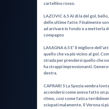
cartellino rosso.
LAZOVIC 6.5 Al di là del gol, bello
delle ultime fatte. Finalmente sorr
ad arrivare in fondo e a metterla d
compagno
LASAGNA 6.5 E’ il migliore dell’att
quello che va più vicino al gol. Co
strada per prendersi quello che non
ha strappi impressionanti. Genero
destra.
CAPRARI 5 La Spezia sembra lontana
accendersi come aveva fatto un paio
ritmo, così come fatica terribilmen
sciupati malamente. Il Verona si pi