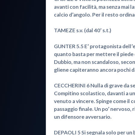
avanti con facilità, ma senza mai l
calcio d’angolo. Per il resto ordina
TAMEZE s.v. (dal 40’ s.t.)
GUNTER 5.5 E’ protagonista dell’e
quanto basta per mettere il piede da
Dubbio, ma non scandaloso, second
gliene capiteranno ancora pochi da 
CECCHERINI 6 Nulla di grave da seg
Compitino scolastico, davanti a u
venuto a vincere. Spinge come il 
passaggio finale. Un po’ nervoso, r
un difensore avversario.
DEPAOLI 5 Si segnala solo per un b