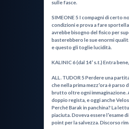
sulle fasce.
SIMEONE 5 I compagni di certo non 
condizioni e prova a fare sportel
avrebbe bisogno del fisico per supe
basterebbero le sue enormi qualit
e questo gli toglie lucidità.
KALINIC 6 (dal 14’ s.t.) Entra bene,
ALL. TUDOR 5 Perdere una partita c
che nella prima mezz’ora è parso di
brutto oltre ogni immaginazione. 
doppio regista, e oggi anche Velo
Perché Barak in panchina? La lettur
piaciuta. Doveva essere l’esame di 
point per la salvezza. Discorso ri