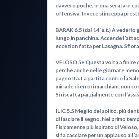
davvero poche, in una serata in cui
offensiva. Invece si inceppa prest
BARAK 6.5 (dal 14’ s.t.) A vederlo
lungo in panchina. Accende l’atta
eccezion fatta per Lasagna. Sfiora 
VELOSO 5+ Questa volta a finire die
perché anche nelle giornate meno b
pagnotta. La partita contro la Sale
miriade di errori marchiani, non co
Si riscatta parzialmente con l’assist
ILIC 5.5 Meglio del solito, più den
di lasciare il segno. Nel primo tem
Fisicamente più ispirato di Veloso, 
si fa cacciare per un applauso all’a