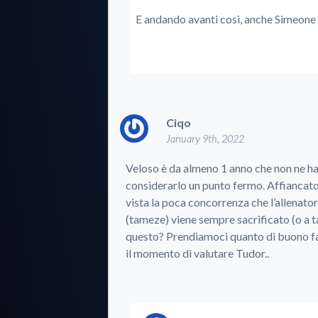
E andando avanti così, anche Simeone 
Ciqo
January 9th, 2022
Veloso è da almeno 1 anno che non ne ha p
considerarlo un punto fermo. Affiancato p
vista la poca concorrenza che l’allenator
(tameze) viene sempre sacrificato (o a ta
questo? Prendiamoci quanto di buono fa
il momento di valutare Tudor..