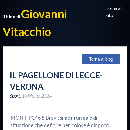
Torna al
Giovanni
sito
il blog di
Vitacchio
Torna al blog
IL PAGELLONE DI LECCE-
VERONA
Sport
,
10 Marzo 2024
MONTIPO’ 6.5 Bravissimo in un paio di
situazione che definire pericolose è dir poco.