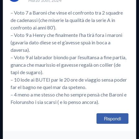
Marzo 10th, 2024
– Voto 7 a Baroni che vinse el confronto tra 2 squadre
de cadenassi (che miserie la qualità de la serie A in
confronto ai anni 80′).
– Voto 9 a Henry che finalmente l’ha tirà fora i maroni
(gavaria dato diese se el g’avesse spuà in boca a
daversa).
– Voto 9 al labrador biondo par l’esultansa a fine partia,
gnanca che maurissio el gavesse regalà on collier (de
tapi de sugaro).
– 10 lode ai BUTEI par le 20 ore de viaggio sensa poder
far el bagno ne quel mar da speteno.
– 4 meno a me stesso che ho sempre pensà che Baroni e
Folorunsho i sia scarsi ( e lo penso ancora).
Rispondi