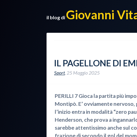
Giovanni Vit
il blog di
IL PAGELLONE DI E
Sport
,
25 Maggio 2025
PERILLI 7 Gioca la partita più impo
Montipò. E’ ovviamente nervoso, 
l’inizio entra in modalità “zero pau
Henderson, che prova a ingannarlo. B
sarebbe attentissimo anche sul col
frazione di secondo il gol del mo