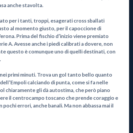
casa anche stavolta.
er i tanti, troppi, esagerati cross sballati
to al momento giusto, per il capoccione di
Verona. Prima del fischio d’inizio viene premiato
ie A. Avesse anche i piedi calibrati a dovere, non
e questo è comunque uno di quelli destinati, con
.
ei primi minuti. Trova un gol tanto bello quanto
 dell’Empoli calciando di punta, come si fa nelle
l gol chiaramente gli dà autostima, che però piano
nere il centrocampo toscano che prende coraggio e
n pochi errori, anche banali. Ma non abbassa mai il