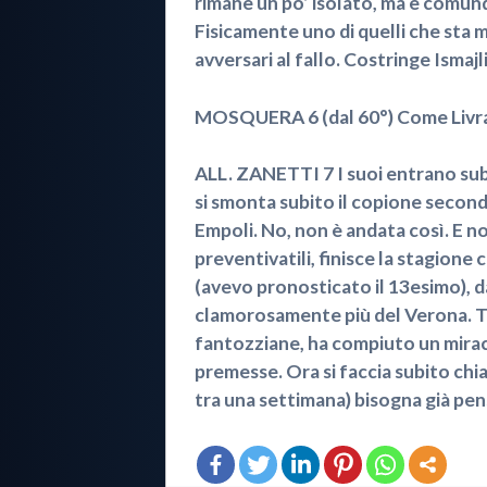
rimane un po’ isolato, ma è comunqu
Fisicamente uno di quelli che sta 
avversari al fallo. Costringe Ismajl
MOSQUERA 6 (dal 60°) Come Livrame
ALL. ZANETTI 7 I suoi entrano subi
si smonta subito il copione second
Empoli. No, non è andata così. E 
preventivatili, finisce la stagione
(avevo pronosticato il 13esimo), 
clamorosamente più del Verona. Tra
fantozziane, ha compiuto un miracol
premesse. Ora si faccia subito chi
tra una settimana) bisogna già pens