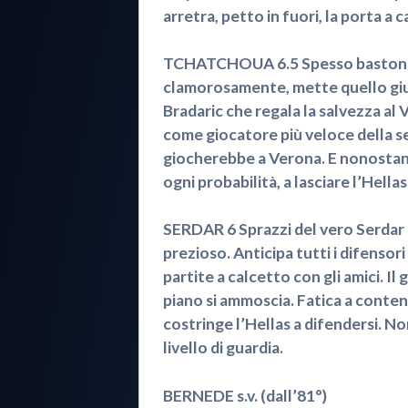
arretra, petto in fuori, la porta a 
TCHATCHOUA 6.5 Spesso bastonato p
clamorosamente, mette quello gius
Bradaric che regala la salvezza al 
come giocatore più veloce della ser
giocherebbe a Verona. E nonostant
ogni probabilità, a lasciare l’Hellas
SERDAR 6 Sprazzi del vero Serdar n
prezioso. Anticipa tutti i difensori
partite a calcetto con gli amici. I
piano si ammoscia. Fatica a conte
costringe l’Hellas a difendersi. No
livello di guardia.
BERNEDE s.v. (dall’81°)