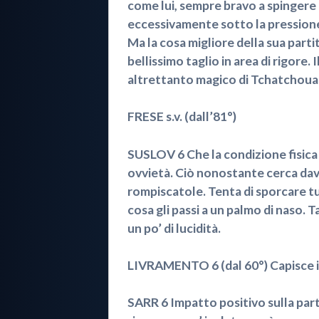
come lui, sempre bravo a spingere
eccessivamente sotto la pressione
Ma la cosa migliore della sua parti
bellissimo taglio in area di rigore. 
altrettanto magico di Tchatchoua
FRESE s.v. (dall’81°)
SUSLOV 6 Che la condizione fisica n
ovvietà. Ciò nonostante cerca davv
rompiscatole. Tenta di sporcare tut
cosa gli passi a un palmo di naso.
un po’ di lucidità.
LIVRAMENTO 6 (dal 60°) Capisce il
SARR 6 Impatto positivo sulla part