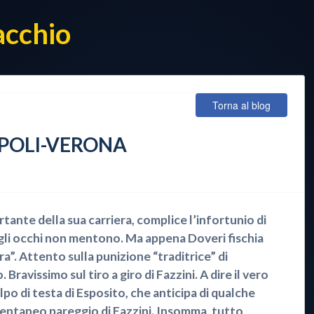
acchio
Torna al blog
MPOLI-VERONA
rtante della sua carriera, complice l’infortunio di
gli occhi non mentono. Ma appena Doveri fischia
ra”. Attento sulla punizione “traditrice” di
ravissimo sul tiro a giro di Fazzini. A dire il vero
po di testa di Esposito, che anticipa di qualche
mentaneo pareggio di Fazzini. Insomma, tutto