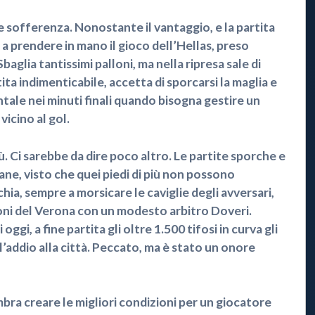
sofferenza. Nonostante il vantaggio, e la partita
a prendere in mano il gioco dell’Hellas, preso
aglia tantissimi palloni, ma nella ripresa sale di
ita indimenticabile, accetta di sporcarsi la maglia e
ntale nei minuti finali quando bisogna gestire un
vicino al gol.
i sarebbe da dire poco altro. Le partite sporche e
ne, visto che quei piedi di più non possono
ia, sempre a morsicare le caviglie degli avversari,
ioni del Verona con un modesto arbitro Doveri.
 oggi, a fine partita gli oltre 1.500 tifosi in curva gli
l’addio alla città. Peccato, ma è stato un onore
ra creare le migliori condizioni per un giocatore