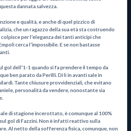
u questa dannata salvezza.
zione e qualità, e anche di quel pizzico di
malizia, che un ragazzo della sua età sta costruendo
 colpisce per l’eleganza dei tanti anticipi che
mpoli cerca l’impossibile. E se non bastasse
anti.
 gol dell’1-1 quando si fa prendere il tempo da
e ben parato da Perilli. Di lì in avanti sale in
lardi. Tante chiusure provvidenziali, che evitano
Daniele, personalità da vendere, nonostante sia
e.
nale di stagione incerottato, è comunque al 100%
ul gol di Fazzini. Non è infatti reattivo sulla
cipare. Al netto della sofferenza fisica, comunque, non