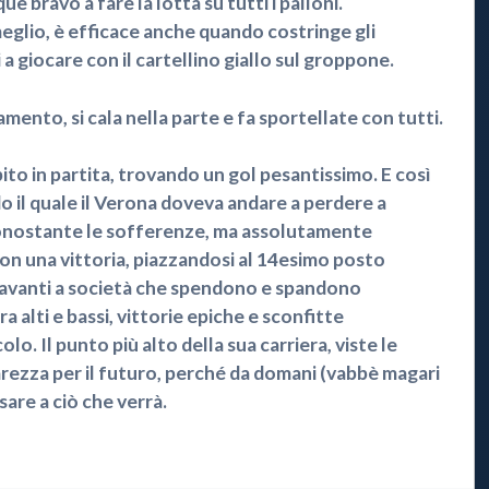
e bravo a fare la lotta su tutti i palloni.
meglio, è efficace anche quando costringe gli
i a giocare con il cartellino giallo sul groppone.
nto, si cala nella parte e fa sportellate con tutti.
to in partita, trovando un gol pesantissimo. E così
o il quale il Verona doveva andare a perdere a
nonostante le sofferenze, ma assolutamente
 con una vittoria, piazzandosi al 14esimo posto
davanti a società che spendono e spandono
 alti e bassi, vittorie epiche e sconfitte
o. Il punto più alto della sua carriera, viste le
arezza per il futuro, perché da domani (vabbè magari
are a ciò che verrà.