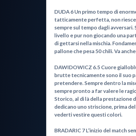
DUDA 6 Un primo tempo di enorme 
tatticamente perfetta, non riesce 
sempre sul tempo dagli avversari. Sb
livello e pur non giocando una part
di gettarsi nella mischia. Fondame
pallone che pesa 50 chili. Va anche 
DAWIDOWICZ 6.5 Cuore gialloblù. C
brutte tecnicamente sono il suo pa
pretendere. Sempre dentro la misch
sempre pronto a far valere le rag
Storico, al di là della prestazione di
dedicano uno striscione, prima del
vederti vestire questi colori.
BRADARIC 7 L’inizio del match semb