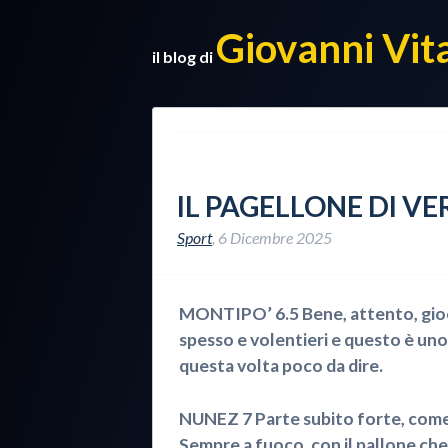
Giovanni Vit
il blog di
IL PAGELLONE DI V
Sport
,
6 Dicembre 2025
MONTIPO’ 6.5 Bene, attento, gioca
spesso e volentieri e questo è uno
questa volta poco da dire.
NUNEZ 7 Parte subito forte, come 
Sempre a fuoco, con il pallone che 