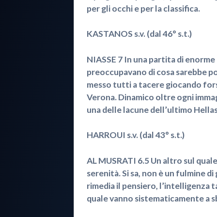
per gli occhi e per la classifica.
KASTANOS s.v. (dal 46° s.t.)
NIASSE 7 In una partita di enorme
preoccupavano di cosa sarebbe pot
messo tutti a tacere giocando fors
Verona. Dinamico oltre ogni immag
una delle lacune dell’ultimo Hellas
HARROUI s.v. (dal 43° s.t.)
AL MUSRATI 6.5 Un altro sul quale 
serenità. Si sa, non è un fulmine d
rimedia il pensiero, l’intelligenza 
quale vanno sistematicamente a sba