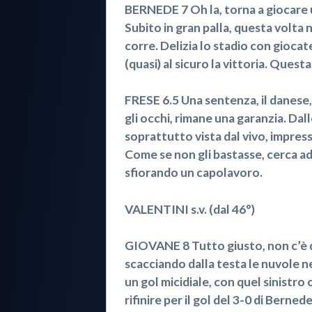
BERNEDE 7 Oh la, torna a giocare u
Subito in gran palla, questa volta
corre. Delizia lo stadio con giocat
(quasi) al sicuro la vittoria. Quest
FRESE 6.5 Una sentenza, il danese
gli occhi, rimane una garanzia. Dal
soprattutto vista dal vivo, impress
Come se non gli bastasse, cerca addi
sfiorando un capolavoro.
VALENTINI s.v. (dal 46°)
GIOVANE 8 Tutto giusto, non c’è de
scacciando dalla testa le nuvole n
un gol micidiale, con quel sinistro
rifinire per il gol del 3-0 di Bern