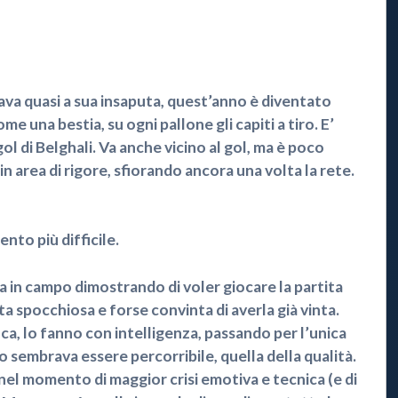
 quasi a sua insaputa, quest’anno è diventato
e una bestia, su ogni pallone gli capiti a tiro. E’
 gol di Belghali. Va anche vicino al gol, ma è poco
in area di rigore, sfiorando ancora una volta la rete.
ento più difficile.
 in campo dimostrando di voler giocare la partita
nta spocchiosa e forse convinta di averla già vinta.
ca, lo fanno con intelligenza, passando per l’unica
o sembrava essere percorribile, quella della qualità.
nel momento di maggior crisi emotiva e tecnica (e di