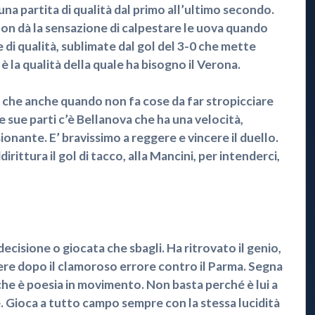
na partita di qualità dal primo all’ultimo secondo.
 non dà la sensazione di calpestare le uova quando
e di qualità, sublimate dal gol del 3-0 che mette
a è la qualità della quale ha bisogno il Verona.
, che anche quando non fa cose da far stropicciare
le sue parti c’è Bellanova che ha una velocità,
ionante. E’ bravissimo a reggere e vincere il duello.
rittura il gol di tacco, alla Mancini, per intenderci,
cisione o giocata che sbagli. Ha ritrovato il genio,
ere dopo il clamoroso errore contro il Parma. Segna
 che è poesia in movimento. Non basta perché è lui a
ede. Gioca a tutto campo sempre con la stessa lucidità