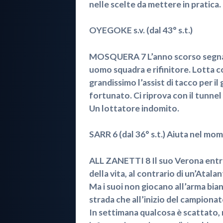
nelle scelte da mettere in pratica.
OYEGOKE s.v. (dal 43° s.t.)
MOSQUERA 7 L’anno scorso segnava
uomo squadra e rifinitore. Lotta com
grandissimo l’assist di tacco per il
fortunato. Ci riprova con il tunnel 
Un lottatore indomito.
SARR 6 (dal 36° s.t.) Aiuta nel mom
ALL ZANETTI 8 Il suo Verona entra
della vita, al contrario di un’Atala
Ma i suoi non giocano all’arma bian
strada che all’inizio del campionat
In settimana qualcosa è scattato, 