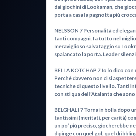
dai giochini di Lookaman, che gioco
porta a casa la pagnotta più croc
NELSSON 7 Personalità ed eleganz
tanti compagni, fa tutto nel miglio
meraviglioso salvataggio su Lookma
spalancato la porta. Leader silenz
BELLA KOTCHAP 7 Io lo dico con e
Perché davvero non ci si aspetter
tecniche di questo livello. Tanti in
con sti qua dell’Atalanta che sono
BELGHALI 7 Torna in bolla dopo un 
tantissimi (meritati, per carità) c
un po’ più preciso, giocherebbe n
dipinge con quel gol, quel dribblin