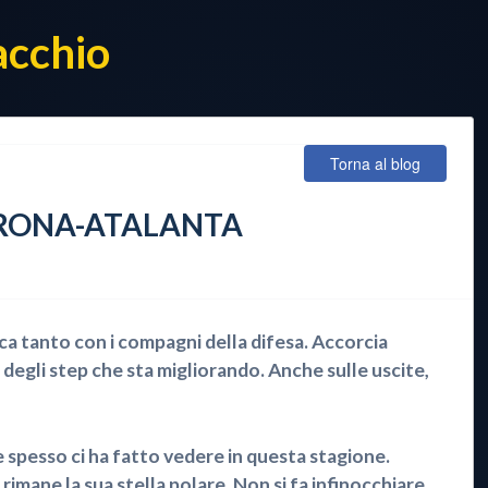
acchio
Torna al blog
ERONA-ATALANTA
 tanto con i compagni della difesa. Accorcia
 degli step che sta migliorando. Anche sulle uscite,
spesso ci ha fatto vedere in questa stagione.
rimane la sua stella polare. Non si fa infinocchiare