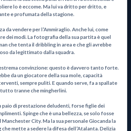
liere lo è eccome. Ma lui va dritto per dritto, e
cante e profumata della stagione.
a da vendere per l’Ammiraglio. Anche lui, come
re dei modi. La fotografia della sua partita è quel
n che tenta il dribbling in area e che gli avrebbe
ioso da legittimato dalla squadra.
strema convinzione: questo è davvero tanto forte.
ebbe da un giocatore della sua mole, capacità
terventi, sempre puliti. E quando serve, fa a spallate
 tutto tranne che mingherlini.
paio di prestazione deludenti, forse figlie dei
omplimenti. Spinge che è una bellezza, se solo fosse
el Manchester City. Ma la sua personale Giocanda la
g che mette a sedere la difesa dell’Atalanta. Delizia