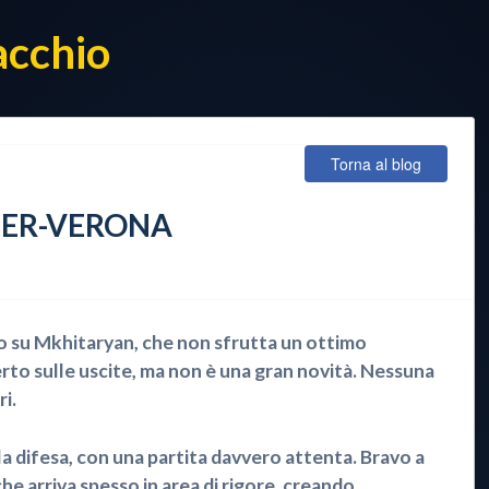
acchio
Torna al blog
NTER-VERONA
o su Mkhitaryan, che non sfrutta un ottimo
erto sulle uscite, ma non è una gran novità. Nessuna
ri.
la difesa, con una partita davvero attenta. Bravo a
che arriva spesso in area di rigore, creando