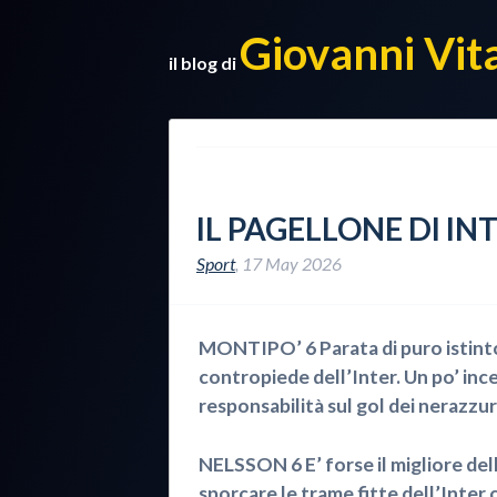
Giovanni Vit
il blog di
IL PAGELLONE DI I
Sport
,
17 May 2026
MONTIPO’ 6 Parata di puro istint
contropiede dell’Inter. Un po’ inc
responsabilità sul gol dei nerazzur
NELSSON 6 E’ forse il migliore del
sporcare le trame fitte dell’Inter 