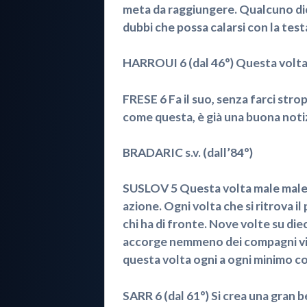
meta da raggiungere. Qualcuno dice
dubbi che possa calarsi con la testa
HARROUI 6 (dal 46°) Questa volta i
FRESE 6 Fa il suo, senza farci strop
come questa, è già una buona notiz
BRADARIC s.v. (dall’84°)
SUSLOV 5 Questa volta male male. 
azione. Ogni volta che si ritrova il
chi ha di fronte. Nove volte su die
accorge nemmeno dei compagni vici
questa volta ogni a ogni minimo co
SARR 6 (dal 61°) Si crea una gran 