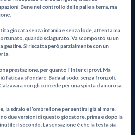
zioni. Bene nel controllo delle palle a terra, ma
ione.
a giocata senza infamia e senza lode, attenta ma
sfortunato, quando sciagurato. Va scomposto su un
a gestire. Si riscatta però parzialmente con un
orta.
na prestazione, per quanto l’Inter ci provi. Ma
più fatica a sfondare. Bada al sodo, senza fronzoli.
 Calzavara non gli concede per una spinta clamorosa
 la sdraio e l’ombrellone per sentirsi già al mare.
ono due versioni di questo giocatore, prima e dopo la
inutile il secondo. La sensazione è che la testa sia