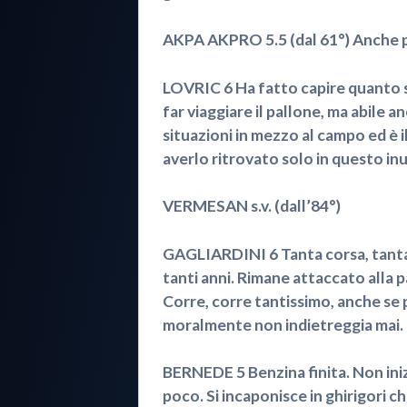
AKPA AKPRO 5.5 (dal 61°) Anche per
LOVRIC 6 Ha fatto capire quanto s
far viaggiare il pallone, ma abile a
situazioni in mezzo al campo ed è i
averlo ritrovato solo in questo inut
VERMESAN s.v. (dall’84°)
GAGLIARDINI 6 Tanta corsa, tanta g
tanti anni. Rimane attaccato alla 
Corre, corre tantissimo, anche se 
moralmente non indietreggia mai.
BERNEDE 5 Benzina finita. Non inizi
poco. Si incaponisce in ghirigori 