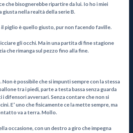
 che bisognerebbe ripartire da lui. Io ho i miei
 giusta nella realtà della serie B.
l piglio è quello giusto, pur non facendo faville.
icciare gli occhi. Ma in una partita di fine stagione
ia che rimanga sul pezzo fino alla fine.
Non è possibile che si impunti sempre con la stessa
 pallone tra i piedi, parte a testa bassa senza guarda
ci i difensori avversari. Senza contare che non si
ni. E’ uno che fisicamente ce la mette sempre, ma
ntatto va a terra. Mollo.
bella occasione, con un destro a giro che impegna