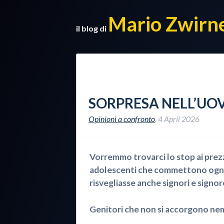
Mario Zwirn
il blog di
SORPRESA NELL’UO
Opinioni a confronto
,
4 April 2026
Vorremmo trovarci lo stop ai prezzi
adolescenti che commettono ogni g
risvegliasse anche signori e signor
Genitori che non si accorgono nemm