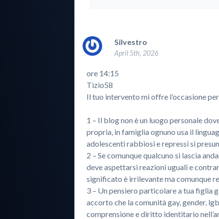
Silvestro
April 5th, 2026
ore 14:15
Tizio58
Il tuo intervento mi offre l’occasione p
1 – Il blog non è un luogo personale do
propria, in famiglia ognuno usa il lingu
adolescenti rabbiosi e repressi si presum
2 – Se comunque qualcuno si lascia andar
deve aspettarsi reazioni uguali e contra
significato è irrilevante ma comunque r
3 – Un pensiero particolare a tua figlia g
accorto che la comunità gay, gender, lg
comprensione e diritto identitario nell’are