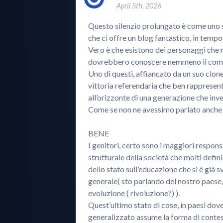
April 5th, 2026
Questo silenzio prolungato è come uno 
che ci offre un blog fantastico, in tempo 
Vero è che esistono dei personaggi che 
dovrebbero conoscere nemmeno il compu
Uno di questi, affiancato da un suo clo
vittoria referendaria che ben rappresent
all’orizzonte di una generazione che inve
Come se non ne avessimo parlato anch
BENE
I genitori, certo sono i maggiori respon
strutturale della società che molti defi
dello stato sull’educazione che si è già sv
generale( sto parlando del nostro paese
evoluzione ( rivoluzione?) ).
Quest’ultimo stato di cose, in paesi dove
generalizzato assume la forma di contesta