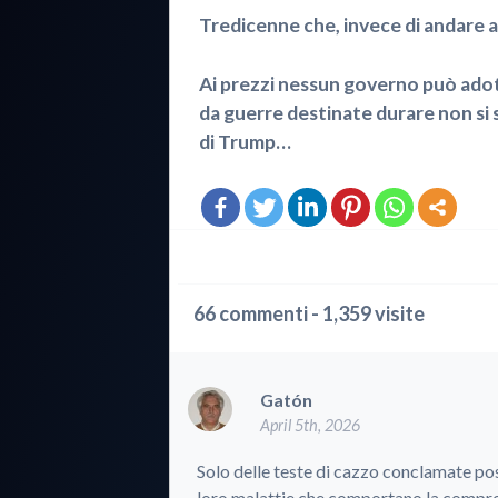
Tredicenne che, invece di andare a 
Ai prezzi nessun governo può ado
da guerre destinate durare non si 
di Trump…
66 commenti - 1,359 visite
Gatón
April 5th, 2026
Solo delle teste di cazzo conclamate p
loro malattie che comportano la comprom