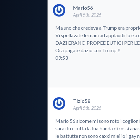
Mario56
April 5th, 2026
Ma uno che credeva a Trump era proprio le
Vi spellavate le mani ad applaudirlo e a d
DAZI ERANO PROPEDEUTICI PER L’E
Ora pagate dazio con Trump !!
09:53
Tizio58
April 5th, 2026
Mario 56 sicome mi sono roto i coglioni 
sarai tu e tutta la tua banda di rossi ana
le battutte non sono caxxi miei io i gay n