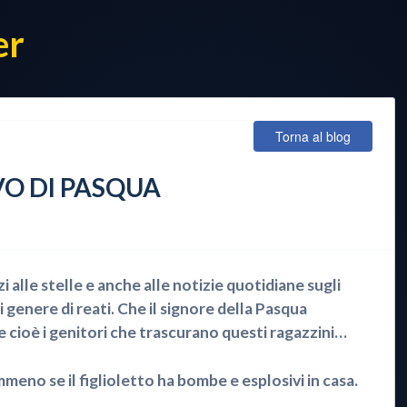
er
Torna al blog
VO DI PASQUA
 alle stelle e anche alle notizie quotidiane sugli
enere di reati. Che il signore della Pasqua
e cioè i genitori che trascurano questi ragazzini…
eno se il figlioletto ha bombe e esplosivi in casa.