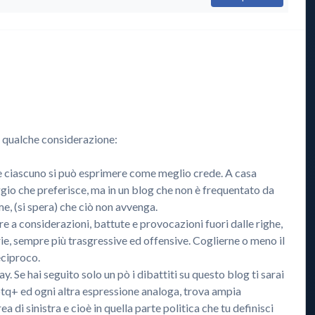
er qualche considerazione:
ve ciascuno si può esprimere come meglio crede. A casa
aggio che preferisce, ma in un blog che non è frequentato da
e, (si spera) che ciò non avvenga.
e a considerazioni, battute e provocazioni fuori dalle righe,
rie, sempre più trasgressive ed offensive. Coglierne o meno il
eciproco.
ay. Se hai seguito solo un pò i dibattiti su questo blog ti sarai
btq+ ed ogni altra espressione analoga, trova ampia
a di sinistra e cioè in quella parte politica che tu definisci