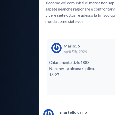
siccome voi comunisti di merda non sape
sapete neanche ragionare e confrontarvi
vivere siete ottusi, e adesso la finisco q
merda come siete voi
Mario56
April 5th, 2026
Chiaramente tizio1888
Non merita alcuna replica.
16:27
martello carlo