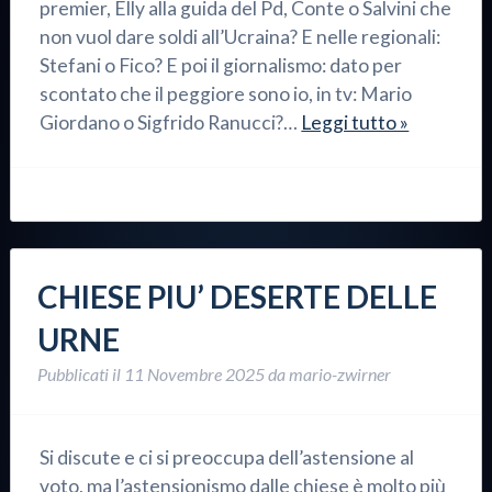
premier, Elly alla guida del Pd, Conte o Salvini che
non vuol dare soldi all’Ucraina? E nelle regionali:
Stefani o Fico? E poi il giornalismo: dato per
scontato che il peggiore sono io, in tv: Mario
Giordano o Sigfrido Ranucci?…
Leggi tutto »
CHIESE PIU’ DESERTE DELLE
URNE
Pubblicati il
11 Novembre 2025
da
mario-zwirner
Si discute e ci si preoccupa dell’astensione al
voto, ma l’astensionismo dalle chiese è molto più