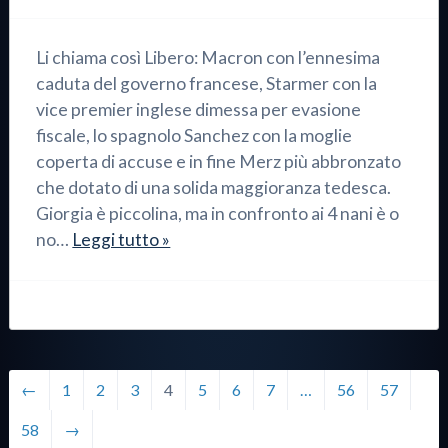
Li chiama così Libero: Macron con l’ennesima
caduta del governo francese, Starmer con la
vice premier inglese dimessa per evasione
fiscale, lo spagnolo Sanchez con la moglie
coperta di accuse e in fine Merz più abbronzato
che dotato di una solida maggioranza tedesca.
Giorgia è piccolina, ma in confronto ai 4 nani è o
no…
Leggi tutto »
←
1
2
3
4
5
6
7
…
56
57
58
→