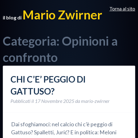
Torna al sito
Mario Zwirner
il blog di
Categoria:
Opinioni a
confronto
CHI C’E’ PEGGIO DI
GATTUSO?
Pubblicati il
17 Novembre 2025
da
mario-zwirner
Dai sfoghiamoci: nel calcio chi c’è peggio di
Gattuso? Spalletti, Jurić? E in politica: Meloni