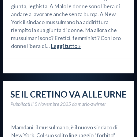
giunta, leghista. A Malo le donne sono libera di
andare a lavorare anche senza burqa. A New
York il sindaco mussulmano ha addirittura
riempito la sua giunta di donne. Ma allora che
mussulmani sono? Eretici, femministi? Con loro
donne libera di…
Leggi tutto »
SE IL CRETINO VA ALLE URNE
Pubblicati il
5 Novembre 2025
da
mario-zwirner
Mamdani, il mussulmano, è il nuovo sindaco di
New York. Col suo solito linguaggio “forbito”