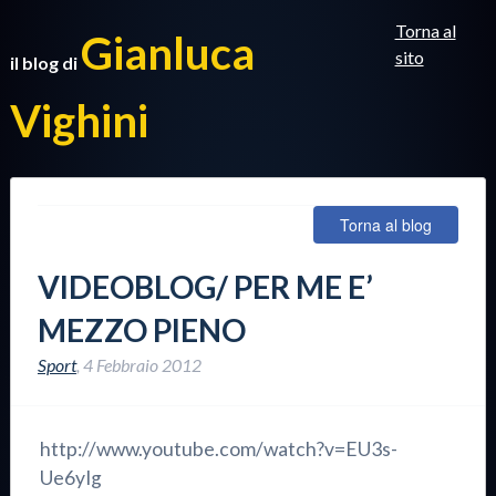
Torna al
Gianluca
sito
il blog di
Vighini
Torna al blog
VIDEOBLOG/ PER ME E’
MEZZO PIENO
Sport
,
4 Febbraio 2012
http://www.youtube.com/watch?v=EU3s-
Ue6yIg