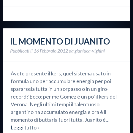
IL MOMENTO DI JUANITO
Pubblicati il
16 Febbraio 2012
da
gianluca-vighini
Avete presente il kers, quel sistema usato in
formula uno per accumulare energia per poi
spararsela tutta in un sorpasso o in un giro-
record? Ecco: per me Gomez è un po’ il kers del
Verona. Negli ultimi tempi il talentuoso
argentino ha accumulato energia e ora è il
momento di buttarla fuori tutta. Juanito è…
Leggi tutto »