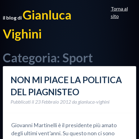
Torna al
Gianluca
sito
il blog di
Vighini
Categoria:
Sport
NON MI PIACE LA POLITICA
DEL PIAGNISTEO
Pubblicati il
23 Febbraio 2012
da
gianluca-vighini
Giovanni Martinelli è il presidente più amato
degli ultimi vent’anni. Su questo non ci sono