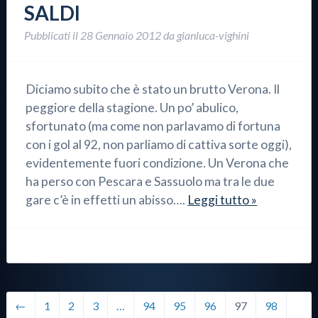
SALDI
Pubblicati il
28 Gennaio 2012
da
gianluca-vighini
Diciamo subito che è stato un brutto Verona. Il
peggiore della stagione. Un po’ abulico,
sfortunato (ma come non parlavamo di fortuna
con i gol al 92, non parliamo di cattiva sorte oggi),
evidentemente fuori condizione. Un Verona che
ha perso con Pescara e Sassuolo ma tra le due
gare c’è in effetti un abisso….
Leggi tutto »
←
1
2
3
…
94
95
96
97
98