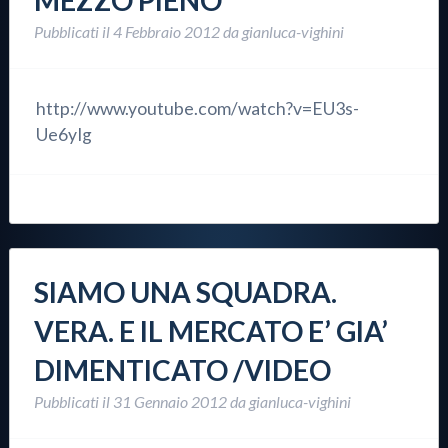
MEZZO PIENO
Pubblicati il
4 Febbraio 2012
da
gianluca-vighini
http://www.youtube.com/watch?v=EU3s-
Ue6yIg
SIAMO UNA SQUADRA.
VERA. E IL MERCATO E’ GIA’
DIMENTICATO /VIDEO
Pubblicati il
31 Gennaio 2012
da
gianluca-vighini