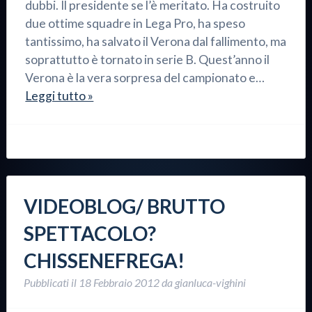
dubbi. Il presidente se l’è meritato. Ha costruito
due ottime squadre in Lega Pro, ha speso
tantissimo, ha salvato il Verona dal fallimento, ma
soprattutto è tornato in serie B. Quest’anno il
Verona è la vera sorpresa del campionato e…
Leggi tutto »
VIDEOBLOG/ BRUTTO
SPETTACOLO?
CHISSENEFREGA!
Pubblicati il
18 Febbraio 2012
da
gianluca-vighini