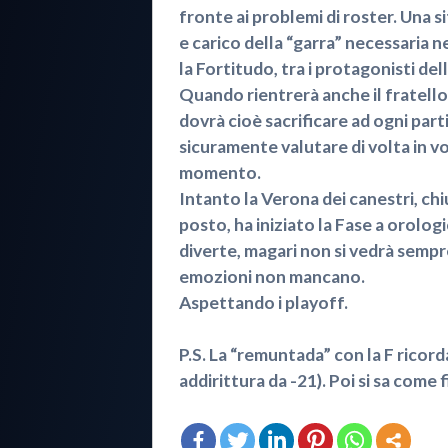
fronte ai problemi di roster. Una s
e carico della “garra” necessaria n
la Fortitudo, tra i protagonisti del
Quando rientrerà anche il fratello 
dovrà cioè sacrificare ad ogni part
sicuramente valutare di volta in vo
momento.
Intanto la Verona dei canestri, chi
posto, ha iniziato la Fase a orologi
diverte, magari non si vedrà sempre
emozioni non mancano.
Aspettando i playoff.
P.S. La “remuntada” con la F ricord
addirittura da -21). Poi si sa come 