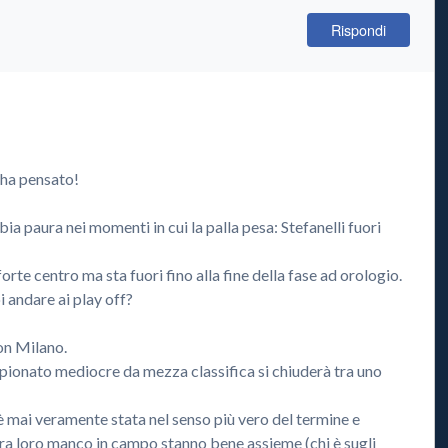
Rispondi
 ha pensato!
 paura nei momenti in cui la palla pesa: Stefanelli fuori
te centro ma sta fuori fino alla fine della fase ad orologio.
 andare ai play off?
con Milano.
mpionato mediocre da mezza classifica si chiuderà tra uno
è mai veramente stata nel senso più vero del termine e
tra loro manco in campo stanno bene assieme (chi è sugli