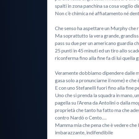
spalti in zona panchina sa cosa voglio di
Non c’è chimica né affiatamento né dentr
Che senso ha aspettare un Murphy che ri
Ma soprattutto la vera grande, grandiss
pass su due per un americano guardia che
25 punti in 45 minuti ed un tiro allo scad
riconferma fino alla fine fa di lui quel
Veramente dobbiamo dipendere dalle man
gasa solo a pronunciarne il nome) e che
E con uno Stefanelli fuori fino alla fine 
Uno che si prenda la squadra in mano, uno
pagella su l’Arena da Antolini o dalla mo
proprietà che tanto ha fatto ma che ades
contro Nardò o Cento….
Mamma mia che pena che è vedere che lo
imbarazzante, indifendibile