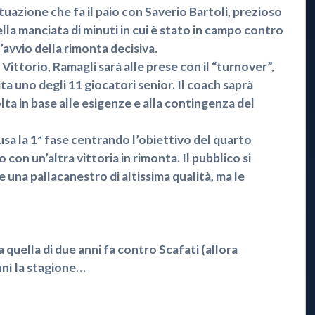
ituazione che fa il paio con Saverio Bartoli, prezioso
ella manciata di minuti in cui è stato in campo contro
l’avvio della rimonta decisiva.
Vittorio, Ramagli sarà alle prese con il “turnover”,
ita uno degli 11 giocatori senior. Il coach saprà
lta in base alle esigenze e alla contingenza del
usa la 1ª fase centrando l’obiettivo del quarto
o con un’altra vittoria in rimonta. Il pubblico si
 una pallacanestro di altissima qualità, ma le
a quella di due anni fa contro Scafati (allora
finì la stagione…