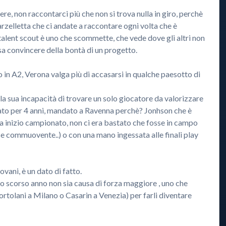
re, non raccontarci più che non si trova nulla in giro, perchè
zelletta che ci andate a raccontare ogni volta che è
 talent scout è uno che scommette, che vede dove gli altri non
 sa convincere della bontà di un progetto.
 in A2, Verona valga più di accasarsi in qualche paesotto di
a sua incapacità di trovare un solo giocatore da valorizzare
izzato per 4 anni, mandato a Ravenna perchè? Jonhson che è
 inizio campionato, non ci era bastato che fosse in campo
se commuovente..) o con una mano ingessata alle finali play
vani, è un dato di fatto.
o scorso anno non sia causa di forza maggiore , uno che
ortolani a Milano o Casarin a Venezia) per farli diventare