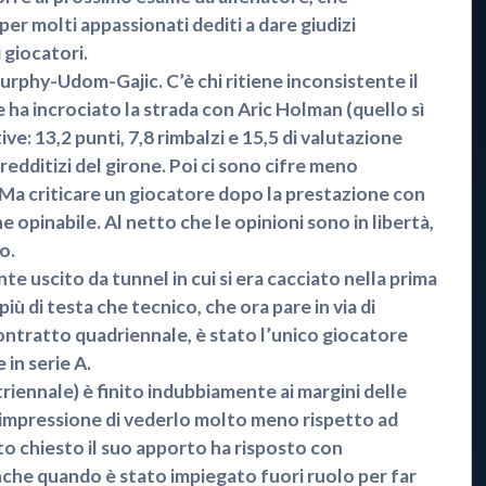
 per molti appassionati dediti a dare giudizi
 giocatori.
 Murphy-Udom-Gajic. C’è chi ritiene inconsistente il
e ha incrociato la strada con Aric Holman (quello sì
ve: 13,2 punti, 7,8 rimbalzi e 15,5 di valutazione
ù redditizi del girone. Poi ci sono cifre meno
 Ma criticare un giocatore dopo la prestazione con
e opinabile. Al netto che le opinioni sono in libertà,
o.
 uscito da tunnel in cui si era cacciato nella prima
iù di testa che tecnico, che ora pare in via di
contratto quadriennale, è stato l’unico giocatore
in serie A.
riennale) è finito indubbiamente ai margini delle
l’impressione di vederlo molto meno rispetto ad
to chiesto il suo apporto ha risposto con
nche quando è stato impiegato fuori ruolo per far