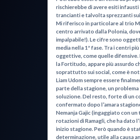
rischierebbe di avere esiti infausti
trancianti e talvolta sprezzanti sui
Mi riferisco in particolare al trio
centro arrivato dalla Polonia, dov
impalpabile!). Le cifre sono oggetti
media nella 1ª fase. Tra i centri pi
oggettive, come quelle difensive.
la Fortitudo, appare più assurdo ch
soprattutto sui social, come è not
Liam Udom sempre essere finalmente
parte della stagione, un problema p
soluzione. Del resto, forte di un 
confermato dopo l’amara stagione 
Nemanja Gajic (ingaggiato con un t
rotazioni di Ramagli, che ha dato 
inizio stagione. Però quando è sta
determinazione, utile alla causa a