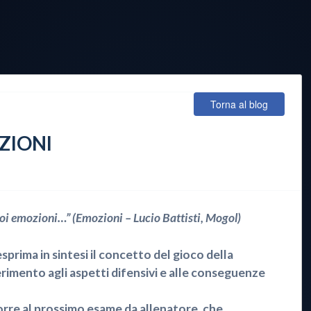
Torna al blog
ZIONI
uoi emozioni…” (Emozioni – Lucio Battisti, Mogol)
esprima in sintesi il concetto del gioco della
erimento agli aspetti difensivi e alle conseguenze
rre al prossimo esame da allenatore, che