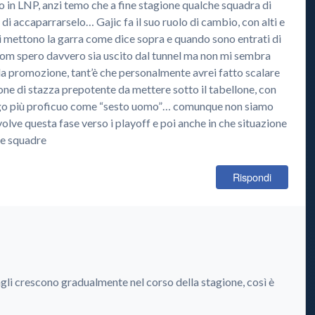
o in LNP, anzi temo che a fine stagione qualche squadra di
 accaparrarselo… Gajic fa il suo ruolo di cambio, con alti e
ci mettono la garra come dice sopra e quando sono entrati di
dom spero davvero sia uscito dal tunnel ma non mi sembra
da promozione, tant’è che personalmente avrei fatto scalare
one di stazza prepotente da mettere sotto il tabellone, con
ego più proficuo come “sesto uomo”… comunque non siamo
olve questa fase verso i playoff e poi anche in che situazione
re squadre
Rispondi
li crescono gradualmente nel corso della stagione, così è