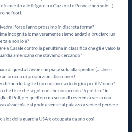
re in merito alle litigate tra Gazzotti e Penna e non solo…).
o ne fuori.
vedrai forse l’anno prossimo in discreta forma?
ima incognita è: ma veramente siamo andati a bruciarci un
 tale non lo è?
ere a Casale contro la penultima in classifica che gli è valso la
la guardia americana che stavamo cercando?
i di questo Devoe che piace solo alla speaker (…che si
 è un brocco di proporzioni disumane?!
perchè non lo tagli e ti prendi uno serio in giro per il Mondo?
 che tiri e che segni, uno che non prenda “6 politico” in
glie di Poli, per quell’eterno senso di reverenza verso una
so vivacchia e si gode a venire al palazzo a vederci perdere
 slot della guardia USA è occupata da uno così