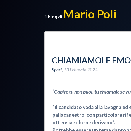
Mario Poli
il blog di
CHIAMIAMOLE EMO
Sport
,
13 Febbraio 2024
“Capire tu non puoi, tu chiamale se v
“Il candidato vada alla lavagna ed 
pallacanestro, con particolare rif
offensive che ne derivano”.
Potrebbe essere un tema da propo