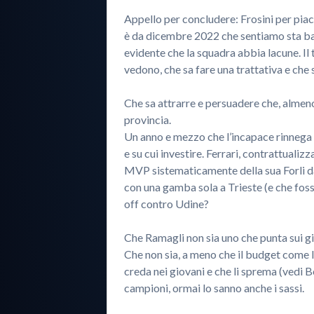
Appello per concludere: Frosini per piace
è da dicembre 2022 che sentiamo sta bar
evidente che la squadra abbia lacune. Il
vedono, che sa fare una trattativa e che
Che sa attrarre e persuadere che, almeno
provincia.
Un anno e mezzo che l’incapace rinnega l
e su cui investire. Ferrari, contrattual
MVP sistematicamente della sua Forli da
con una gamba sola a Trieste (e che fos
off contro Udine?
Che Ramagli non sia uno che punta sui gio
Che non sia, a meno che il budget come l
creda nei giovani e che li sprema (vedi B
campioni, ormai lo sanno anche i sassi.