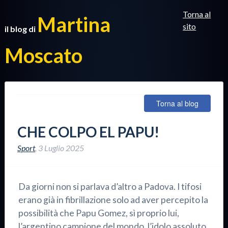
Torna al
Martina
sito
il blog di
Moscato
Torna al blog
CHE COLPO EL PAPU!
Sport
,
3 Luglio 2025
Da giorni non si parlava d’altro a Padova. I tifosi
erano già in fibrillazione solo ad aver percepito la
possibilità che Papu Gomez, sì proprio lui,
l’argentino campione del mondo, l’idolo assoluto