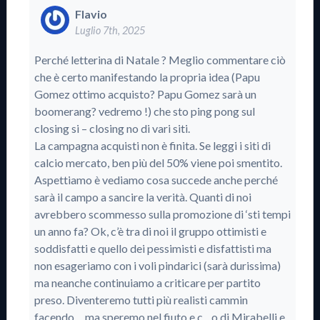
Flavio
Luglio 7th, 2025
Perché letterina di Natale ? Meglio commentare ciò
che è certo manifestando la propria idea (Papu
Gomez ottimo acquisto? Papu Gomez sarà un
boomerang? vedremo !) che sto ping pong sul
closing si – closing no di vari siti.
La campagna acquisti non è finita. Se leggi i siti di
calcio mercato, ben più del 50% viene poi smentito.
Aspettiamo è vediamo cosa succede anche perché
sarà il campo a sancire la verità. Quanti di noi
avrebbero scommesso sulla promozione di ‘sti tempi
un anno fa? Ok, c’è tra di noi il gruppo ottimisti e
soddisfatti e quello dei pessimisti e disfattisti ma
non esageriamo con i voli pindarici (sarà durissima)
ma neanche continuiamo a criticare per partito
preso. Diventeremo tutti più realisti cammin
facendo… ma speremo nel fiuto e c…o di Mirabelli e