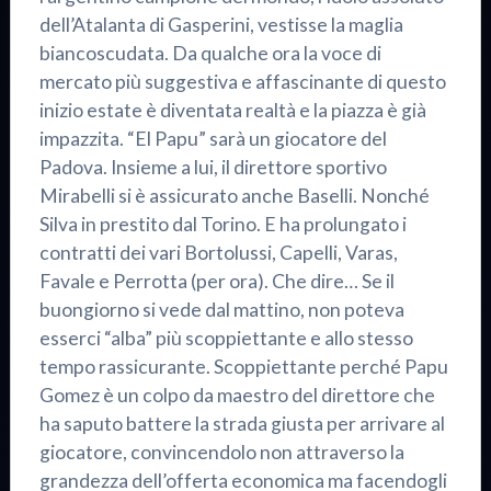
dell’Atalanta di Gasperini, vestisse la maglia
biancoscudata. Da qualche ora la voce di
mercato più suggestiva e affascinante di questo
inizio estate è diventata realtà e la piazza è già
impazzita. “El Papu” sarà un giocatore del
Padova. Insieme a lui, il direttore sportivo
Mirabelli si è assicurato anche Baselli. Nonché
Silva in prestito dal Torino. E ha prolungato i
contratti dei vari Bortolussi, Capelli, Varas,
Favale e Perrotta (per ora). Che dire… Se il
buongiorno si vede dal mattino, non poteva
esserci “alba” più scoppiettante e allo stesso
tempo rassicurante. Scoppiettante perché Papu
Gomez è un colpo da maestro del direttore che
ha saputo battere la strada giusta per arrivare al
giocatore, convincendolo non attraverso la
grandezza dell’offerta economica ma facendogli