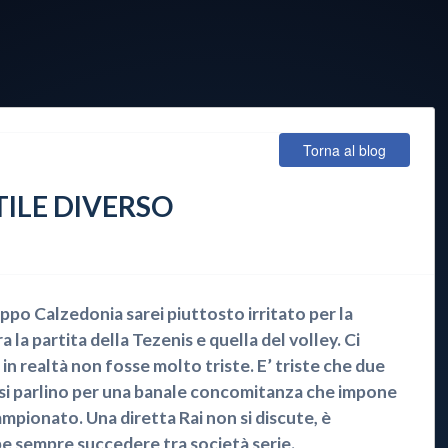
Torna al blog
TILE DIVERSO
ruppo Calzedonia sarei piuttosto irritato per la
 la partita della Tezenis e quella del volley. Ci
 in realtà non fosse molto triste. E’ triste che due
si parlino per una banale concomitanza che impone
ampionato. Una diretta Rai non si discute, è
be sempre succedere tra società serie.