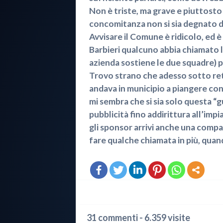
Non è triste, ma grave e piuttosto
concomitanza non si sia degnato d
Avvisare il Comune è ridicolo, ed 
Barbieri qualcuno abbia chiamato 
azienda sostiene le due squadre) p
Trovo strano che adesso sotto rete
andava in municipio a piangere con
mi sembra che si sia solo questa “g
pubblicità fino addirittura all’im
gli sponsor arrivi anche una compag
fare qualche chiamata in più, qua
31 commenti - 6.359 visite