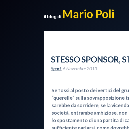
Mario Poli
il blog di
STESSO SPONSOR, S
Sport
,
6 Novembre 2013
Se fossi al posto dei vertici del g
“querelle” sulla sovrapposizione tra
sarebbe da sorridere, se la vicenda
società, entrambe ambiziose, non 
lo spostamento di una partita di c
sufficiente parlarsi, come dovreb