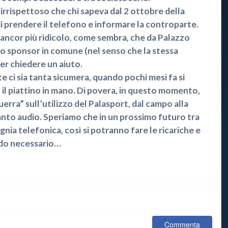
 irrispettoso che chi sapeva dal 2 ottobre della
i prendere il telefono e informare la controparte.
è ancor più ridicolo, come sembra, che da Palazzo
lo sponsor in comune (nel senso che la stessa
er chiedere un aiuto.
 ci sia tanta sicumera, quando pochi mesi fa si
 il piattino in mano. Di povera, in questo momento,
uerra” sull’utilizzo del Palasport, dal campo alla
pianto audio. Speriamo che in un prossimo futuro tra
nia telefonica, così si potranno fare le ricariche e
ndo necessario…
Commenta