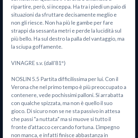
ripartire, però, si inceppa. Ha tra i piedi un paio di
situazioni da sfruttare decisamente meglio e
non gli riesce. Non ha più le gambe per fare
strappi da sessanta metri e perde la lucidità sul
più bello. Ha sul destro la palla del vantaggio, ma
la sciupa goffamente.
VINAGRE s.v. (dall’81°)
NOSLIN 5.5 Partita difficilissima per lui. Con il
Verona che nel primo tempo è più preoccupato a
contenere, vede pochissimi palloni. Si arrabatta
con qualche spizzata, ma non è quello il suo
gioco. Di sicuro non se ne sta passivo in attesa
che passi “a nuttata” ma si muove si tutto il
fronte d’attacco cercando fortuna. L’impegno
non manca, e infatti finisce abbastanza in