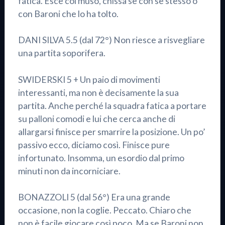
fatica. Esce col muso, chissà se con se stesso o
con Baroni che lo ha tolto.
DANI SILVA 5.5 (dal 72°) Non riesce a risvegliare
una partita soporifera.
SWIDERSKI 5 + Un paio di movimenti
interessanti, ma non è decisamente la sua
partita. Anche perché la squadra fatica a portare
su palloni comodi e lui che cerca anche di
allargarsi finisce per smarrire la posizione. Un po’
passivo ecco, diciamo così. Finisce pure
infortunato. Insomma, un esordio dal primo
minuti non da incorniciare.
BONAZZOLI 5 (dal 56°) Era una grande
occasione, non la coglie. Peccato. Chiaro che
non è facile giocare così poco. Ma se Baroni non