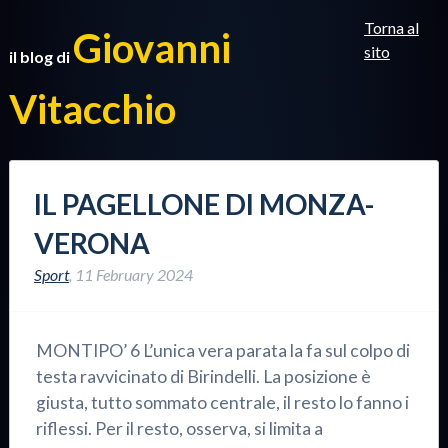
Torna al
Giovanni
sito
il blog di
Vitacchio
IL PAGELLONE DI MONZA-
VERONA
Sport
,
11 February 2024
MONTIPO’ 6 L’unica vera parata la fa sul colpo di
testa ravvicinato di Birindelli. La posizione è
giusta, tutto sommato centrale, il resto lo fanno i
riflessi. Per il resto, osserva, si limita a