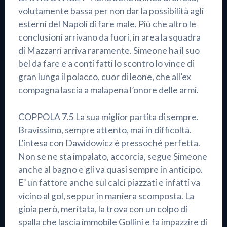
volutamente bassa per non dar la possibilità agli
esterni del Napoli di fare male. Più che altro le
conclusioni arrivano da fuori, in area la squadra
di Mazzarri arriva raramente. Simeone ha il suo
bel da fare e a conti fatti lo scontro lo vince di
gran lunga il polacco, cuor di leone, che all’ex
compagna lascia a malapena l’onore delle armi.
COPPOLA 7.5 La sua miglior partita di sempre.
Bravissimo, sempre attento, mai in difficoltà.
L’intesa con Dawidowicz è pressoché perfetta.
Non se ne sta impalato, accorcia, segue Simeone
anche al bagno e gli va quasi sempre in anticipo.
E’ un fattore anche sul calci piazzati e infatti va
vicino al gol, seppur in maniera scomposta. La
gioia però, meritata, la trova con un colpo di
spalla che lascia immobile Gollini e fa impazzire di